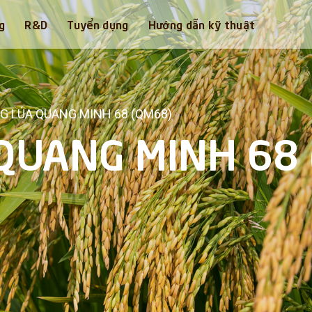
g
R&D
Tuyển dụng
Hướng dẫn kỹ thuật
G LÚA QUANG MINH 68 (QM68)
QUANG MINH 68