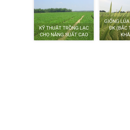
GIỐNG LÚA
A QUANG
KỸ THUẬT TRỒNG LẠC
ĐK (BẮC
 (QM36)
CHO NĂNG SUẤT CAO
KHÁ