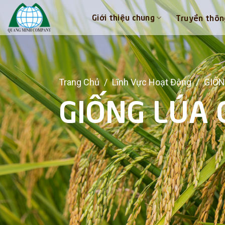
Skip
Giới thiệu chung
Truyền thôn
to
content
Trang Chủ
/
Lĩnh Vực Hoạt Động
/
GIỐN
GIỐNG LÚA 