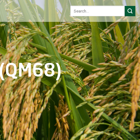
Search
for:
 (QM68)